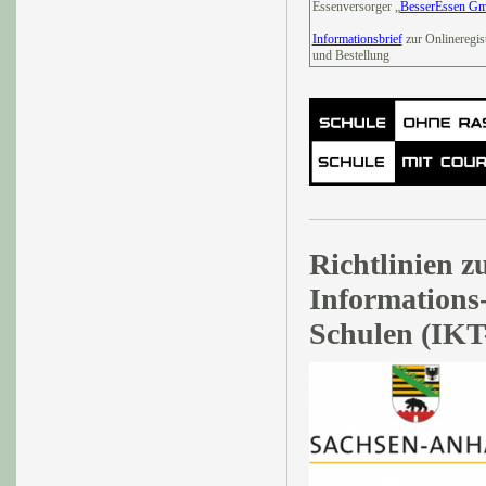
Essenversorger „
BesserEssen G
Informationsbrief
zur Onlineregis
und Bestellung
Richtlinien 
Informations
Schulen (IKT