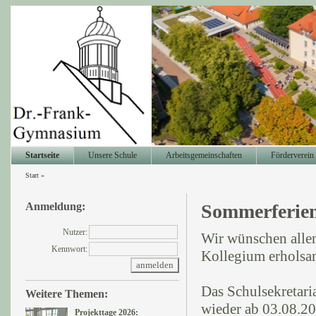
Startseite
Unsere Schule
Arbeitsgemeinschaften
Förderverein
Start
»
Anmeldung:
Sommerferie
Nutzer:
Wir wünschen alle
Kennwort:
Kollegium erholsa
Das Schulsekretari
Weitere Themen:
wieder ab 03.08.20
Projekttage 2026: