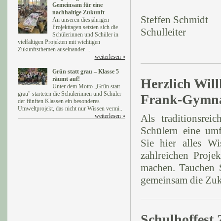
Gemeinsam für eine
nachhaltige Zukunft
Steffen Schmidt
An unseren diesjährigen
Projekttagen setzten sich die
Schulleiter
Schülerinnen und Schüler in
vielfältigen Projekten mit wichtigen
Zukunftsthemen auseinander. ..
weiterlesen »
Grün statt grau – Klasse 5
räumt auf!
Herzlich Wil
Unter dem Motto „Grün statt
grau" starteten die Schülerinnen und Schüler
Frank-Gymna
der fünften Klassen ein besonderes
Umweltprojekt, das nicht nur Wissen vermi..
weiterlesen »
Als traditionsre
Schülern eine umf
Sie hier alles Wi
zahlreichen Proje
machen. Tauchen S
gemeinsam die Zuku
Schulhoffest