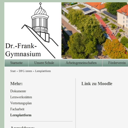
Startseite
Unsere Schule
Arbeitsgemeinschaften
Förderverein
Start
»
DFG intern
»
Lernplattform
Mehr:
Link zu Moodle
Dokumente
Lernwerkstätten
Vertretungsplan
Facharbeit
Lernplattform